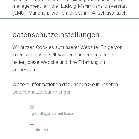
management an die Ludwig-Maximilians-Universität
(LMU) München, wo ich direkt im Anschluss auch
promoviert habe. Seit 2014 arbeite ich dort im
Bereich Evaluation und bin darüber hinaus als
datenschutzeinstellungen
Evaluationsberaterin und Evaluatorin freiberuflich
tätig.
Wir nutzen Cookies auf unserer Website. Einige von
Ich bin Mitglied der Gesellschaft für Evaluation
ihnen sind essenziell, während andere uns dabei
(
DeGEval
) und der
COST Association
.
helfen, diese Website und Ihre Erfahrung zu
verbessern.
knoedler@evaluationsberatung.com
Weitere Informationen dazu finden Sie in unseren
Datenschutzbestimmungen
.
grundlegende funktionen
von werthern & knödler | evaluationsberatung
statistiken