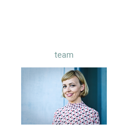
über uns
qualifikationen
publikationen
team
team
philosophie
leistungen
referenzen
kontakt