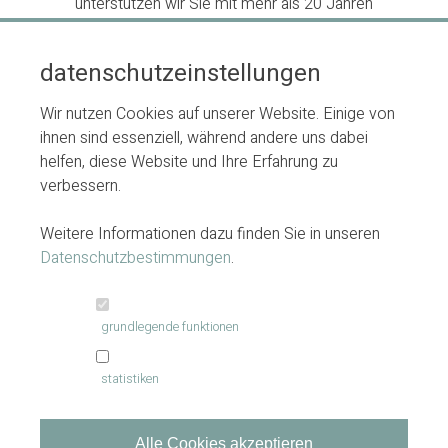
unterstützen wir Sie mit mehr als 20 Jahren
Evaluationsexpertise dabei, einen nachhaltigen
Mehrwert durch Evaluation zu schaffen. Gemeinsam
datenschutzeinstellungen
starten wir in den evaluativen Denkprozess, um mit
Ihrem Evaluationsvorhaben einen spürbaren
Wir nutzen Cookies auf unserer Website. Einige von
Unterschied zu erzielen.
ihnen sind essenziell, während andere uns dabei
helfen, diese Website und Ihre Erfahrung zu
Sie möchten uns kennenlernen?
verbessern.
Nehmen Sie
Kontakt
mit uns auf!
Weitere Informationen dazu finden Sie in unseren
Datenschutzbestimmungen
.
grundlegende funktionen
von werthern & knödler | evaluationsberatung
statistiken
089 / 21297968
info@evaluationsberatung.com
Alle Cookies akzeptieren