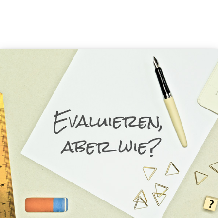
über uns
qualifikationen
publikationen
team
philosophie
leistungen
referenzen
kontakt